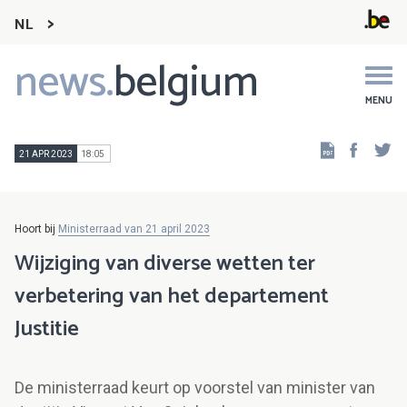
NL
news.
belgium
Main
navigation
MENU
Faceb
Tw
21 APR 2023
18:05
Hoort bij
Ministerraad van 21 april 2023
Wijziging van diverse wetten ter
verbetering van het departement
Justitie
De ministerraad keurt op voorstel van minister van