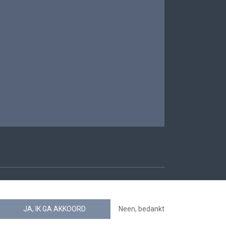
oegankelijkheid
JA, IK GA AKKOORD
Neen, bedankt
news.belgium RSS feed