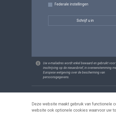
Federale instellingen
Uw e-mailadres wordt enkel bewaard en gebruikt voor
inschrijving op de nieuwsbrief, in overeenstemming m
Europese wetgeving over de bescherming van
persoonsgegevens.
Footer
Persoonsgege
Deze website maakt gebruik van functionele co
website ook optionele cookies waarvoor uw t
© 2026 - news.belgium.be