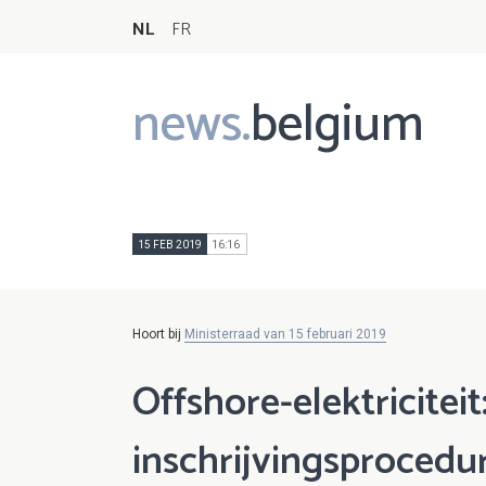
NL
FR
news.
belgium
Main
navigation
15 FEB 2019
16:16
Hoort bij
Ministerraad van 15 februari 2019
Offshore-elektricitei
inschrijvingsprocedu