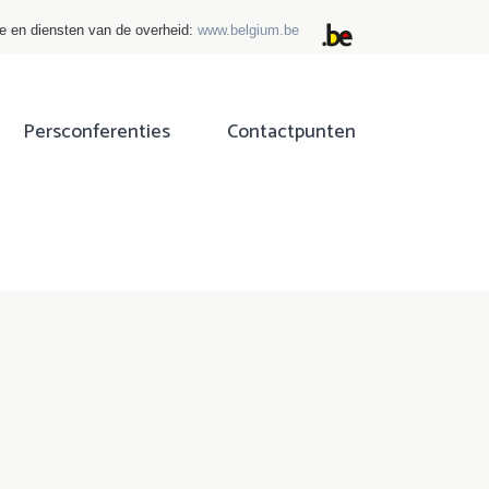
ie en diensten van de overheid:
www.belgium.be
Persconferenties
Contactpunten
ok
tter