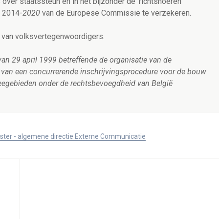
over staatssteun en in het bijzonder de 'richtsnoeren
e 2014-
2020
van de Europese Commissie te verzekeren.
 van volksvertegenwoordigers.
an 29 april 1999 betreffende de organisatie van de
en van een concurrerende inschrijvingsprocedure voor de bouw
e zeegebieden onder de rechtsbevoegdheid van België
ister - algemene directie Externe Communicatie