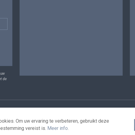
 uw
et de
vens
Voorwaarden voor het hergebruik
Contacteer ons
T
okies. Om uw ervaring te verbeteren, gebruikt deze
oestemming vereist is.
Meer info
.