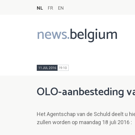
NL
FR
EN
news.
belgium
Main
navigation
11 JUL 2016
19:10
OLO-aanbesteding v
Het Agentschap van de Schuld deelt u hi
zullen worden op maandag 18 juli 2016 :