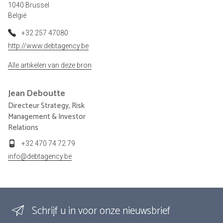
1040 Brussel
België
+32 257 47080
http://www.debtagency.be
Alle artikelen van deze bron
Jean
Deboutte
Directeur Strategy, Risk
Management & Investor
Relations
+32 470 74 72 79
info@debtagency.be
Schrijf u in voor onze nieuwsbrief