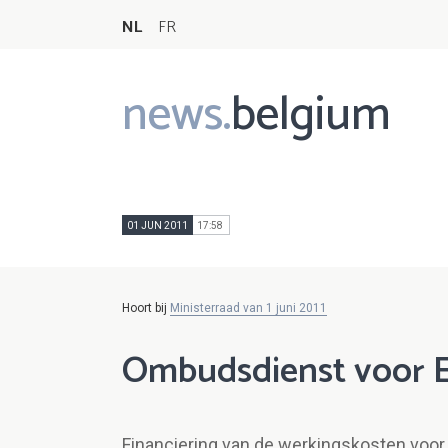
NL
FR
news.
belgium
Main
navigation
01 JUN 2011
17:58
Hoort bij
Ministerraad van 1 juni 2011
Ombudsdienst voor E
Financiering van de werkingskosten voo