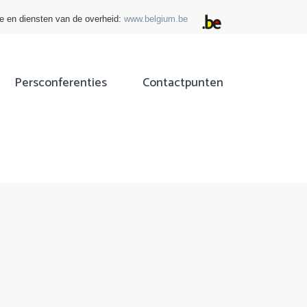
ie en diensten van de overheid:
www.belgium.be
Persconferenties
Contactpunten
ok
tter