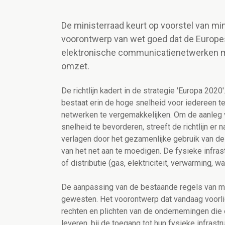
De ministerraad keurt op voorstel van mi
voorontwerp van wet goed dat de Europes
elektronische communicatienetwerken met
omzet.
De richtlijn kadert in de strategie 'Europa 20
bestaat erin de hoge snelheid voor iedereen te
netwerken te vergemakkelijken. Om de aanleg
snelheid te bevorderen, streeft de richtlijn er
verlagen door het gezamenlijke gebruik van de
van het net aan te moedigen. De fysieke infrast
of distributie (gas, elektriciteit, verwarming, wa
De aanpassing van de bestaande regels van mat
gewesten. Het voorontwerp dat vandaag voorligt
rechten en plichten van de ondernemingen die e
leveren, bij de toegang tot hun fysieke infrast