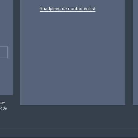
Raadpleeg de contactenlijst
 uw
et de