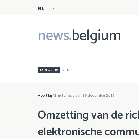
NL
FR
news.
belgium
Main
navigation
13 DEC 2016
17:10
Hoort bij
Ministerraad van 16 december 2016
Omzetting van de ric
elektronische commu