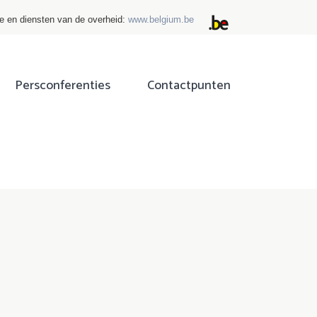
ie en diensten van de overheid:
www.belgium.be
Persconferenties
Contactpunten
ok
tter