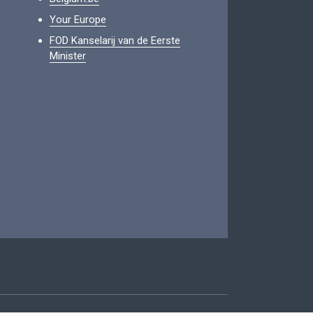
Your Europe
FOD Kanselarij van de Eerste
Minister