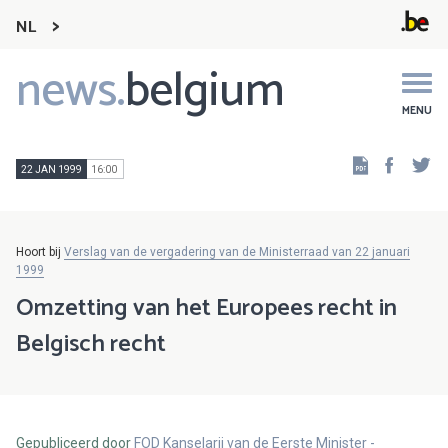
NL
news.
belgium
Main
navigation
MENU
Faceb
Tw
22 JAN 1999
16:00
Hoort bij
Verslag van de vergadering van de Ministerraad van 22 januari
1999
Omzetting van het Europees recht in
Belgisch recht
Gepubliceerd door
FOD Kanselarij van de Eerste Minister -