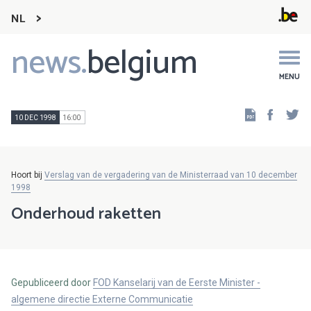
NL
news.
belgium
Main
navigation
MENU
Faceb
Tw
10 DEC 1998
16:00
Hoort bij
Verslag van de vergadering van de Ministerraad van 10 december
1998
Onderhoud raketten
Gepubliceerd door
FOD Kanselarij van de Eerste Minister -
algemene directie Externe Communicatie