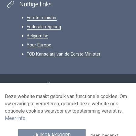
Nuttige links
Eerste minister
Federale regering
Belgium.be
Your Europe
FOD Kanselarij van de Eerste Minister
Footer
Persoonsgegevens
Voorwaarden voor het hergebruik
Deze website maakt gebruik van functionele cookies. Om
uw ervaring te verbeteren, gebruikt deze website ook
Contacteer ons
optionele cookies waarvoor uw toestemming vereist is.
Toegankelijkheid
Meer info
.
news.belgium RSS feed
JA, IK GA AKKOORD
Neen, bedankt