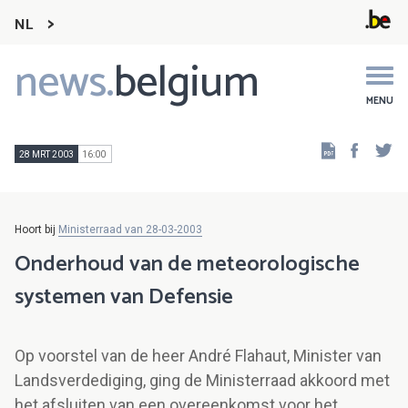
NL
news.
belgium
Main
navigation
MENU
Faceb
Tw
28 MRT 2003
16:00
Hoort bij
Ministerraad van 28-03-2003
Onderhoud van de meteorologische
systemen van Defensie
Op voorstel van de heer André Flahaut, Minister van
Landsverdediging, ging de Ministerraad akkoord met
het afsluiten van een overeenkomst voor het