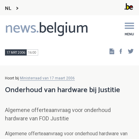
NL
news.
belgium
Main
navigation
MENU
Faceb
Tw
17 MRT 2006
16:00
Hoort bij
Ministerraad van 17 maart 2006
Onderhoud van hardware bij Justitie
Algemene offerteaanvraag voor onderhoud
hardware van FOD Justitie
Algemene offerteaanvraag voor onderhoud hardware van