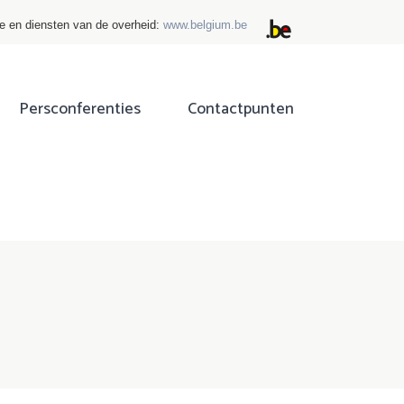
ie en diensten van de overheid:
www.belgium.be
Persconferenties
Contactpunten
ok
tter