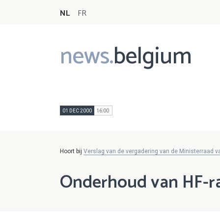
NL
FR
news.
belgium
Main
navigation
01 DEC 2000
16:00
Hoort bij
Verslag van de vergadering van de Ministerraad 
Onderhoud van HF-rad