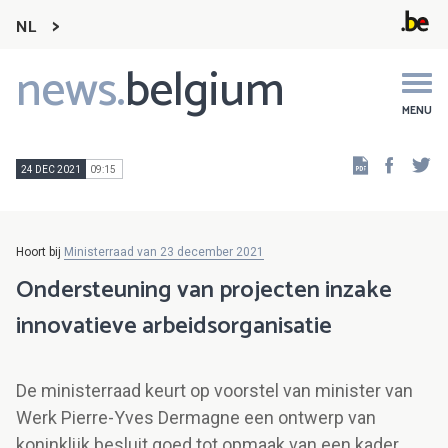
NL
news.
belgium
Main
navigation
MENU
Faceb
Tw
24 DEC 2021
09:15
Hoort bij
Ministerraad van 23 december 2021
Ondersteuning van projecten inzake
innovatieve arbeidsorganisatie
De ministerraad keurt op voorstel van minister van
Werk Pierre-Yves Dermagne een ontwerp van
koninklijk besluit goed tot opmaak van een kader