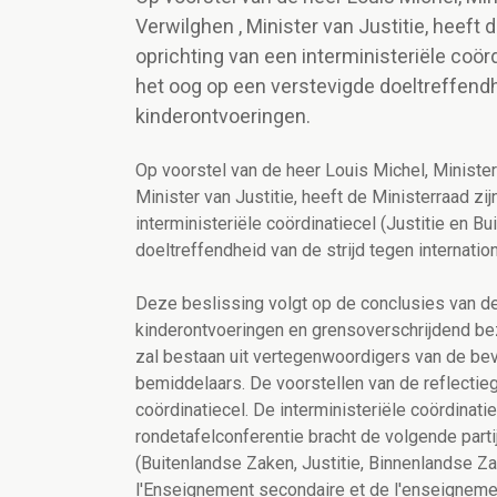
Verwilghen , Minister van Justitie, heeft
oprichting van een interministeriële coör
het oog op een verstevigde doeltreffendhe
kinderontvoeringen.
Op voorstel van de heer Louis Michel, Ministe
Minister van Justitie, heeft de Ministerraad z
interministeriële coördinatiecel (Justitie en B
doeltreffendheid van de strijd tegen internatio
Deze beslissing volgt op de conclusies van de 
kinderontvoeringen en grensoverschrijdend bez
zal bestaan uit vertegenwoordigers van de b
bemiddelaars. De voorstellen van de reflectie
coördinatiecel. De interministeriële coördinatie
rondetafelconferentie bracht de volgende part
(Buitenlandse Zaken, Justitie, Binnenlandse 
l'Enseignement secondaire et de l'enseigneme