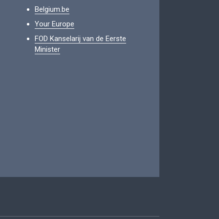
Belgium.be
Your Europe
FOD Kanselarij van de Eerste
Minister