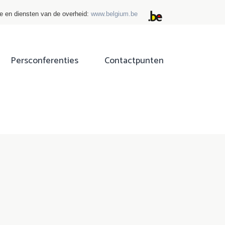
ie en diensten van de overheid:
www.belgium.be
Persconferenties
Contactpunten
ok
tter