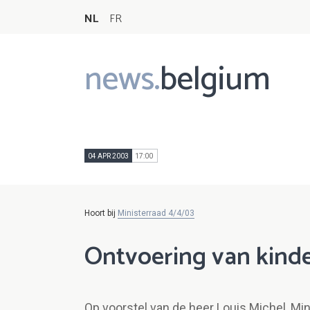
NL
FR
news.
belgium
Main
navigation
04 APR 2003
17:00
Hoort bij
Ministerraad 4/4/03
Ontvoering van kind
Op voorstel van de heer Louis Michel, Mi