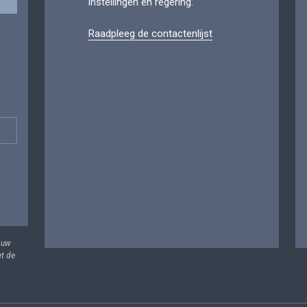
instellingen en regering.
Raadpleeg de contactenlijst
 uw
et de