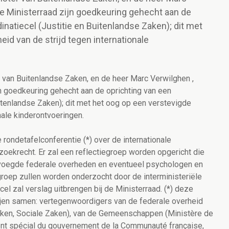
 de Ministerraad zijn goedkeuring gehecht aan de
dinatiecel (Justitie en Buitenlandse Zaken); dit met
id van de strijd tegen internationale
r van Buitenlandse Zaken, en de heer Marc Verwilghen ,
ijn goedkeuring gehecht aan de oprichting van een
uitenlandse Zaken); dit met het oog op een verstevigde
nale kinderontvoeringen.
rondetafelconferentie (*) over de internationale
oekrecht. Er zal een reflectiegroep worden opgericht die
evoegde federale overheden en eventueel psychologen en
groep zullen worden onderzocht door de interministeriële
cel zal verslag uitbrengen bij de Ministerraad. (*) deze
ijen samen: vertegenwoordigers van de federale overheid
Zaken, Sociale Zaken), van de Gemeenschappen (Ministère de
nt spécial du gouvernement de la Communauté française,