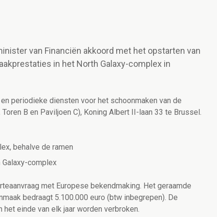
minister van Financiën akkoord met het opstarten van
akprestaties in het North Galaxy-complex in
e en periodieke diensten voor het schoonmaken van de
Toren B en Paviljoen C), Koning Albert II-laan 33 te Brussel.
ex, behalve de ramen
h Galaxy-complex
ferteaanvraag met Europese bekendmaking. Het geraamde
nmaak bedraagt 5.100.000 euro (btw inbegrepen). De
n het einde van elk jaar worden verbroken.