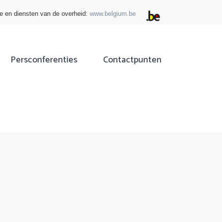
ie en diensten van de overheid:
www.belgium.be
Persconferenties
Contactpunten
ok
tter