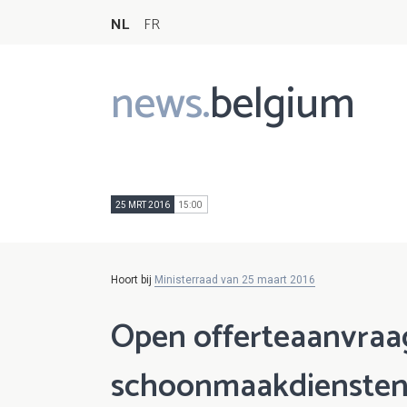
NL
FR
news.
belgium
Main
navigation
25 MRT 2016
15:00
Hoort bij
Ministerraad van 25 maart 2016
Open offerteaanvraa
schoonmaakdiensten 