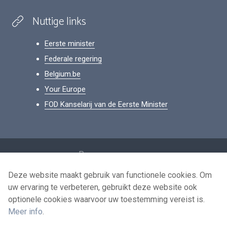
Nuttige links
Eerste minister
Federale regering
Belgium.be
Your Europe
FOD Kanselarij van de Eerste Minister
Footer
Persoonsgegevens
Voorwaarden voor het hergebruik
Deze website maakt gebruik van functionele cookies. Om
uw ervaring te verbeteren, gebruikt deze website ook
Contacteer ons
optionele cookies waarvoor uw toestemming vereist is.
Toegankelijkheid
Meer info
.