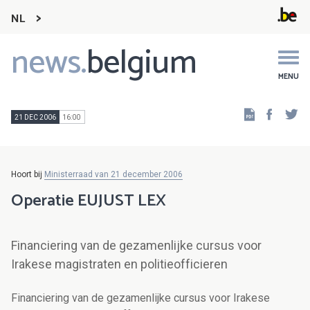
NL
news.
belgium
Main
navigation
MENU
Faceb
Tw
21 DEC 2006
16:00
Hoort bij
Ministerraad van 21 december 2006
Operatie EUJUST LEX
Financiering van de gezamenlijke cursus voor
Irakese magistraten en politieofficieren
Financiering van de gezamenlijke cursus voor Irakese