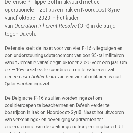
Defensie Philippe Goffin akkoord met de
operationele inzet boven Irak en Noordoost-Syrië
vanaf oktober 2020 in het kader
van
Operation
Inherent Resolve
(OIR) in de strijd
tegen Da'esh.
Defensie stelt de inzet voor van vier F-16-vliegtuigen en
een ondersteuningsdetachement van een 95-tal militairen
vanuit Jordanië vanaf begin oktober 2020 voor één jaar. Om
de F-16-operaties te coördineren en te valideren, zal
een
red card holder
team
van een viertal militairen vanuit
Qatar worden ingezet.
De Belgische F-16’s zullen worden ingezet om
coalitietroepen te beschermen en Da'esh verder te
bestrijden in Irak en Noordoost-Syrië. Naast het uitvoeren
van verkennings- en beveiligingsopdrachten ter
ondersteuning van de coalitiegrondtroepen, impliceert dit