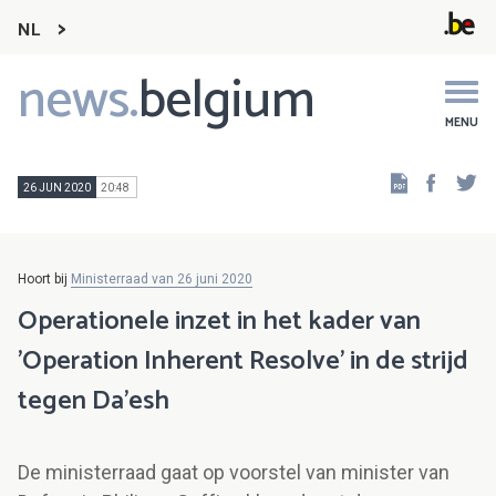
NL
news.
belgium
Main
navigation
MENU
Faceb
Tw
26 JUN 2020
20:48
Hoort bij
Ministerraad van 26 juni 2020
Operationele inzet in het kader van
'Operation Inherent Resolve' in de strijd
tegen Da'esh
De ministerraad gaat op voorstel van minister van