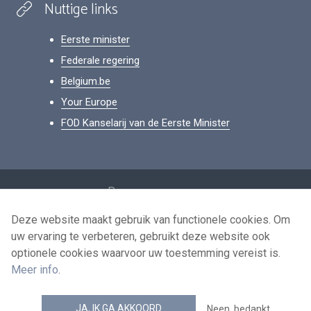
Nuttige links
Eerste minister
Federale regering
Belgium.be
Your Europe
FOD Kanselarij van de Eerste Minister
Footer
Persoonsgegevens
Voorwaarden voor het hergebruik
Deze website maakt gebruik van functionele cookies. Om
uw ervaring te verbeteren, gebruikt deze website ook
Contacteer ons
optionele cookies waarvoor uw toestemming vereist is.
Toegankelijkheid
Meer info
.
news.belgium RSS feed
JA, IK GA AKKOORD
Neen, bedankt