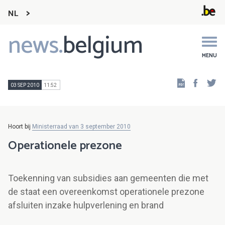
NL
news.
belgium
Main
navigation
MENU
Faceb
Tw
03 SEP 2010
11:52
Hoort bij
Ministerraad van 3 september 2010
Operationele prezone
Toekenning van subsidies aan gemeenten die met
de staat een overeenkomst operationele prezone
afsluiten inzake hulpverlening en brand