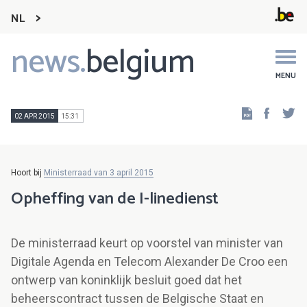
NL
news.
belgium
Main
navigation
MENU
Faceb
Tw
02 APR 2015
15:31
Hoort bij
Ministerraad van 3 april 2015
Opheffing van de I-linedienst
De ministerraad keurt op voorstel van minister van
Digitale Agenda en Telecom Alexander De Croo een
ontwerp van koninklijk besluit goed dat het
beheerscontract tussen de Belgische Staat en