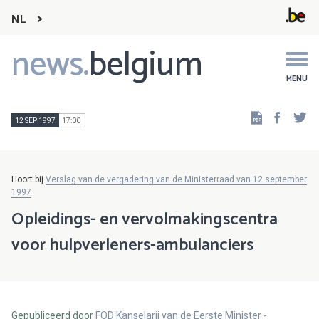
NL
news.
belgium
Main
navigation
MENU
Faceb
Tw
12 SEP 1997
17:00
Hoort bij
Verslag van de vergadering van de Ministerraad van 12 september
1997
Opleidings- en vervolmakingscentra
voor hulpverleners-ambulanciers
Gepubliceerd door
FOD Kanselarij van de Eerste Minister -