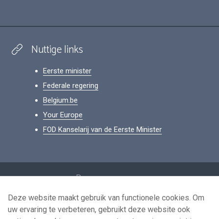
Nuttige links
Eerste minister
Federale regering
Belgium.be
Your Europe
FOD Kanselarij van de Eerste Minister
Footer
Persoonsgegevens
Voorwaarden voor het hergebruik
Deze website maakt gebruik van functionele cookies. Om
uw ervaring te verbeteren, gebruikt deze website ook
Contacteer ons