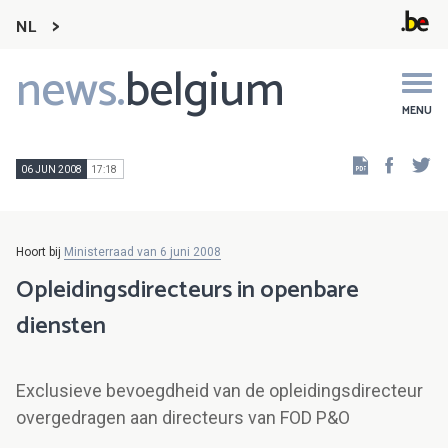
NL
news.
belgium
Main
navigation
MENU
Faceb
Tw
06 JUN 2008
17:18
Hoort bij
Ministerraad van 6 juni 2008
Opleidingsdirecteurs in openbare
diensten
Exclusieve bevoegdheid van de opleidingsdirecteur
overgedragen aan directeurs van FOD P&O