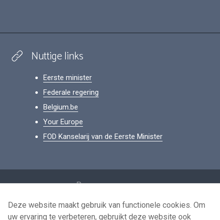
Nuttige links
Eerste minister
Federale regering
Belgium.be
Your Europe
FOD Kanselarij van de Eerste Minister
Footer
Persoonsgegevens
Voorwaarden voor het hergebruik
Deze website maakt gebruik van functionele cookies. Om
uw ervaring te verbeteren, gebruikt deze website ook