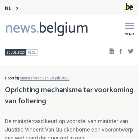
NL
news.
belgium
Main
navigation
MENU
Faceb
Tw
20 JUL 2023
18:32
Hoort bij
Ministerraad van 20 juli 2023
Oprichting mechanisme ter voorkoming
van foltering
De ministerraad keurt op voorstel van minister van
Justitie Vincent Van Quickenborne een voorontwerp
van wet goed dat voorziet in een