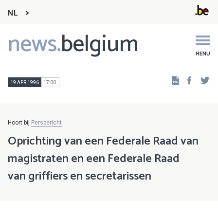
NL
news.
belgium
Main
navigation
MENU
Faceb
Tw
19 APR 1996
17:00
Hoort bij
Persbericht
Oprichting van een Federale Raad van
magistraten en een Federale Raad
van griffiers en secretarissen