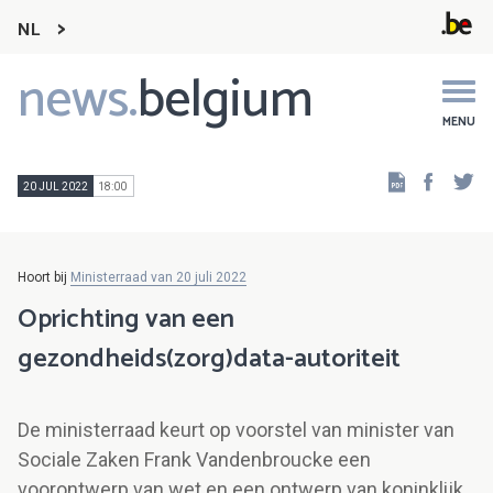
NL
news.
belgium
Main
navigation
MENU
Faceb
Tw
20 JUL 2022
18:00
Hoort bij
Ministerraad van 20 juli 2022
Oprichting van een
gezondheids(zorg)data-autoriteit
De ministerraad keurt op voorstel van minister van
Sociale Zaken Frank Vandenbroucke een
voorontwerp van wet en een ontwerp van koninklijk