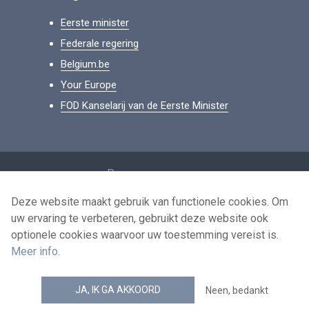
Eerste minister
Federale regering
Belgium.be
Your Europe
FOD Kanselarij van de Eerste Minister
Footer
Persoonsgegevens
Voorwaarden voor het hergebruik
Deze website maakt gebruik van functionele cookies. Om
uw ervaring te verbeteren, gebruikt deze website ook
Contacteer ons
optionele cookies waarvoor uw toestemming vereist is.
Toegankelijkheid
Meer info
.
news.belgium RSS feed
JA, IK GA AKKOORD
Neen, bedankt
© 2026 - news.belgium.be