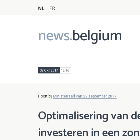
NL
FR
news.
belgium
Main
navigation
02 OKT 2017
12:16
Hoort bij
Ministerraad van 29 september 2017
Optimalisering van d
investeren in een zon