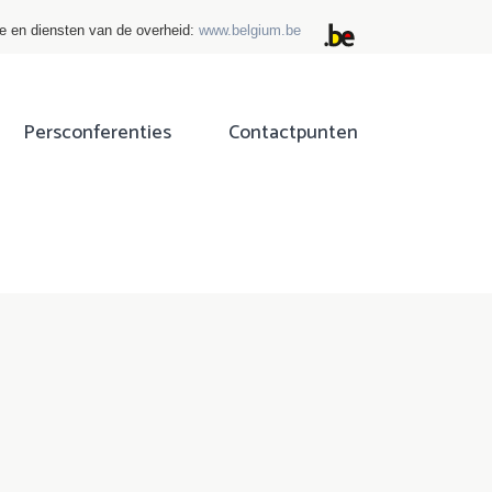
ie en diensten van de overheid:
www.belgium.be
Persconferenties
Contactpunten
ok
tter