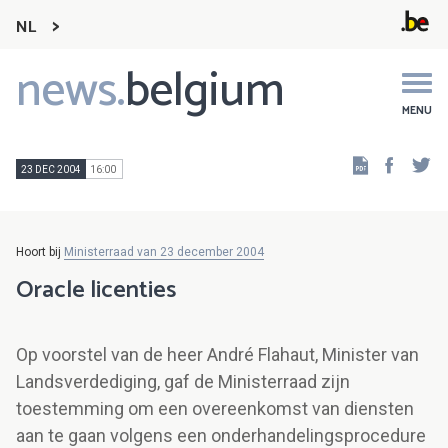
NL
news.
belgium
Main
navigation
MENU
Faceb
Tw
23 DEC 2004
16:00
Hoort bij
Ministerraad van 23 december 2004
Oracle licenties
Op voorstel van de heer André Flahaut, Minister van
Landsverdediging, gaf de Ministerraad zijn
toestemming om een overeenkomst van diensten
aan te gaan volgens een onderhandelingsprocedure