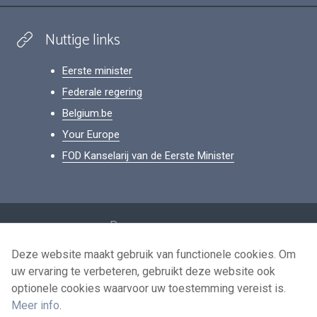
Nuttige links
Eerste minister
Federale regering
Belgium.be
Your Europe
FOD Kanselarij van de Eerste Minister
Footer
Persoonsgegevens
Voorwaarden voor het hergebruik
Deze website maakt gebruik van functionele cookies. Om
uw ervaring te verbeteren, gebruikt deze website ook
Contacteer ons
optionele cookies waarvoor uw toestemming vereist is.
Toegankelijkheid
Meer info
.