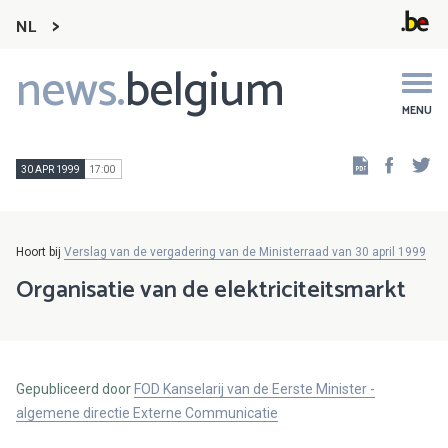
NL
news.
belgium
Main
navigation
MENU
Faceb
Tw
30 APR 1999
17:00
Hoort bij
Verslag van de vergadering van de Ministerraad van 30 april 1999
Organisatie van de elektriciteitsmarkt
Gepubliceerd door
FOD Kanselarij van de Eerste Minister -
algemene directie Externe Communicatie