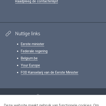
Raadpleeg de contactenlijst
Nuttige links
Eerste minister
Federale regering
Belgium.be
Your Europe
FOD Kanselarij van de Eerste Minister
Footer
Persoonsgegevens
Voorwaarden voor het hergebruik
Deze website maakt gebruik van functionele cookies. Om