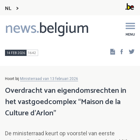
NL
news.
belgium
Main
navigation
MENU
Faceb
Tw
14 FEB 2026
16:42
Hoort bij
Ministerraad van 13 februari 2026
Overdracht van eigendomsrechten in
het vastgoedcomplex “Maison de la
Culture d’Arlon”
De ministerraad keurt op voorstel van eerste