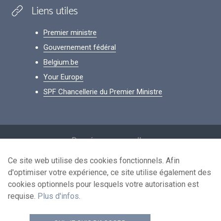
Liens utiles
Premier ministre
Gouvernement fédéral
Belgium.be
Your Europe
SPF Chancellerie du Premier Ministre
Footer
Données personnelles
Conditions de réutilisation
Ce site web utilise des cookies fonctionnels. Afin
d'optimiser votre expérience, ce site utilise également des
Contactez-nous
cookies optionnels pour lesquels votre autorisation est
Accessibilité
requise.
Plus d'infos
.