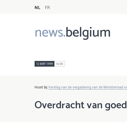
NL
FR
news.
belgium
Main
navigation
12 MRT 1999
16:00
Hoort bij
Verslag van de vergadering van de Ministerraad 
Overdracht van goe