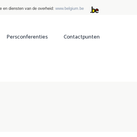
ie en diensten van de overheid:
www.belgium.be
Persconferenties
Contactpunten
ok
tter