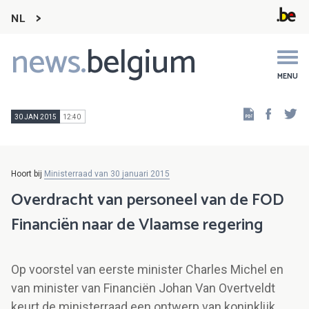
NL
news.
belgium
Main
navigation
MENU
Faceb
Tw
30 JAN 2015
12:40
Hoort bij
Ministerraad van 30 januari 2015
Overdracht van personeel van de FOD
Financiën naar de Vlaamse regering
Op voorstel van eerste minister Charles Michel en
van minister van Financiën Johan Van Overtveldt
keurt de ministerraad een ontwerp van koninklijk