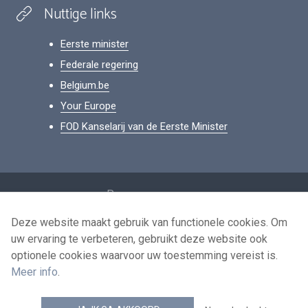
Nuttige links
Eerste minister
Federale regering
Belgium.be
Your Europe
FOD Kanselarij van de Eerste Minister
Footer
Persoonsgegevens
Voorwaarden voor het hergebruik
Deze website maakt gebruik van functionele cookies. Om
uw ervaring te verbeteren, gebruikt deze website ook
Contacteer ons
optionele cookies waarvoor uw toestemming vereist is.
Toegankelijkheid
Meer info
.
news.belgium RSS feed