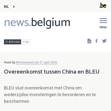
NL
news.
belgium
Main
navigation
MENU
Faceb
Tw
21 APR 2006
17:00
Hoort bij
Ministerraad van 21 april 2006
Overeenkomst tussen China en BLEU
BLEU sluit overeenkomst met China om
wederzijdse investeringen te bevorderen en te
beschermen