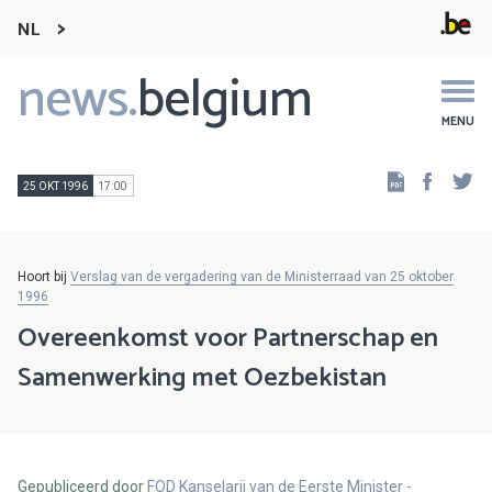
NL
news.
belgium
Main
navigation
MENU
Faceb
Tw
25 OKT 1996
17:00
Hoort bij
Verslag van de vergadering van de Ministerraad van 25 oktober
1996
Overeenkomst voor Partnerschap en
Samenwerking met Oezbekistan
Gepubliceerd door
FOD Kanselarij van de Eerste Minister -