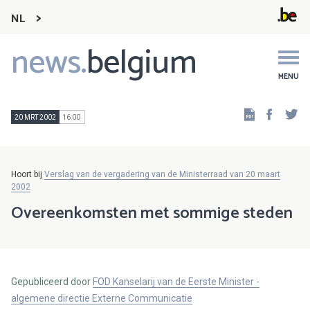
NL
news.
belgium
Main
navigation
MENU
Faceb
Tw
20 MRT 2002
16:00
Hoort bij
Verslag van de vergadering van de Ministerraad van 20 maart
2002
Overeenkomsten met sommige steden
Gepubliceerd door
FOD Kanselarij van de Eerste Minister -
algemene directie Externe Communicatie