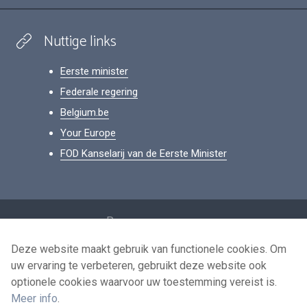
Nuttige links
Eerste minister
Federale regering
Belgium.be
Your Europe
FOD Kanselarij van de Eerste Minister
Footer
Persoonsgegevens
Voorwaarden voor het hergebruik
Deze website maakt gebruik van functionele cookies. Om
uw ervaring te verbeteren, gebruikt deze website ook
Contacteer ons
optionele cookies waarvoor uw toestemming vereist is.
Toegankelijkheid
Meer info
.