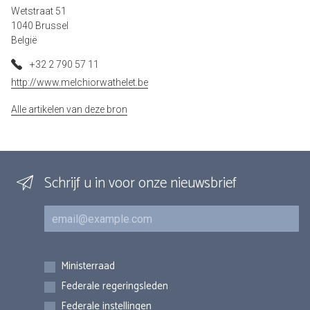
Wetstraat 51
1040 Brussel
België
+32 2 790 57 11
http://www.melchiorwathelet.be
Alle artikelen van deze bron
Schrijf u in voor onze nieuwsbrief
E-mail
Inschrijvingen
Ministerraad
Federale regeringsleden
Federale instellingen