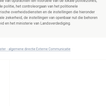
ale van opdrachten ten voordele van de lokale politiezones,
 politie, het controleorgaan van het politionele
ische overheidsdiensten en de instellingen die hieronder
ale zekerheid, de instellingen van openbaar nut die behoren
eid en het ministerie van Landsverdediging.
ister - algemene directie Externe Communicatie