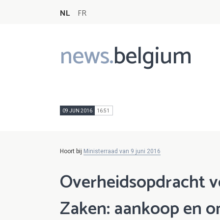
NL
FR
news.
belgium
Main
navigation
09 JUN 2016
16:51
Hoort bij
Ministerraad van 9 juni 2016
Overheidsopdracht v
Zaken: aankoop en on