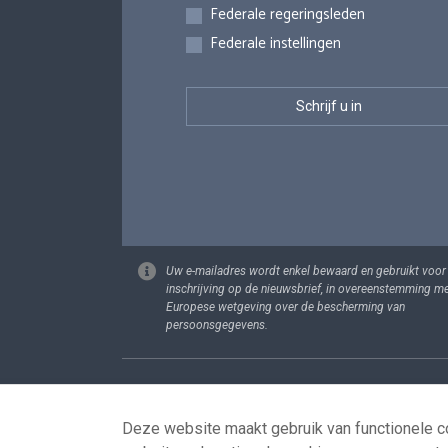
Federale regeringsleden
Federale instellingen
Uw e-mailadres wordt enkel bewaard en gebruikt voor
inschrijving op de nieuwsbrief, in overeenstemming m
Europese wetgeving over de bescherming van
persoonsgegevens.
Footer
Persoonsgege
Deze website maakt gebruik van functionele co