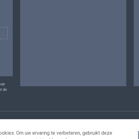
 uw
et de
vens
Voorwaarden voor het hergebruik
Contacteer ons
T
okies. Om uw ervaring te verbeteren, gebruikt deze