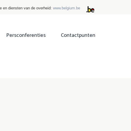
ie en diensten van de overheid:
www.belgium.be
Persconferenties
Contactpunten
ok
tter