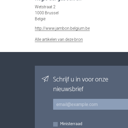
Wetstraat 2
1000 Brussel
België
http://www.jambon.belgium.be
Alle artikelen van deze bron
Schrijf u in voor onze
nieuwsbrief
E-mail
Inschrijvingen
Ministerraad