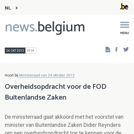
NL
news.
belgium
Main
navigation
MENU
Faceb
Tw
24 OKT 2013
19:34
Hoort bij
Ministerraad van 24 oktober 2013
Overheidsopdracht voor de FOD
Buitenlandse Zaken
De ministerraad gaat akkoord met het voorstel van
minister van Buitenlandse Zaken Didier Reynders
om een overheidsopdracht toe te kennen voor de