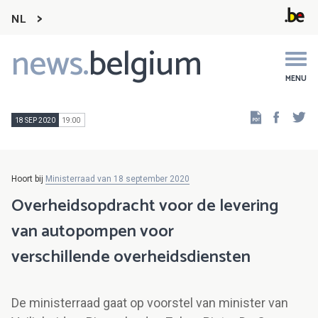
NL
news.
belgium
Main
navigation
MENU
Faceb
Tw
18 SEP 2020
19:00
Hoort bij
Ministerraad van 18 september 2020
Overheidsopdracht voor de levering
van autopompen voor
verschillende overheidsdiensten
De ministerraad gaat op voorstel van minister van