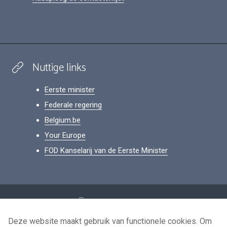
Nuttige links
Eerste minister
Federale regering
Belgium.be
Your Europe
FOD Kanselarij van de Eerste Minister
Footer
Persoonsgegevens
Voorwaarden voor het hergebruik
Deze website maakt gebruik van functionele cookies. Om