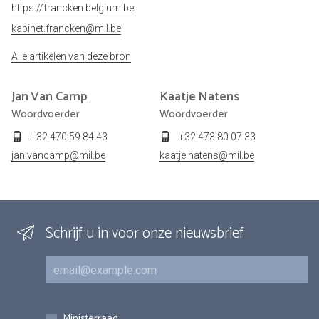
https://francken.belgium.be
kabinet.francken@mil.be
Alle artikelen van deze bron
Jan
Van Camp
Kaatje
Natens
Woordvoerder
Woordvoerder
+32 470 59 84 43
+32 473 80 07 33
jan.vancamp@mil.be
kaatje.natens@mil.be
Schrijf u in voor onze nieuwsbrief
E-mail
Inschrijvingen
Ministerraad