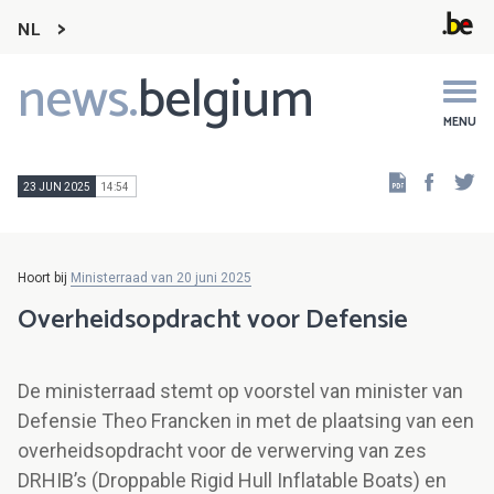
NL
news.
belgium
Main
navigation
MENU
Faceb
Tw
23 JUN 2025
14:54
Hoort bij
Ministerraad van 20 juni 2025
Overheidsopdracht voor Defensie
De ministerraad stemt op voorstel van minister van
Defensie Theo Francken in met de plaatsing van een
overheidsopdracht voor de verwerving van zes
DRHIB’s (Droppable Rigid Hull Inflatable Boats) en