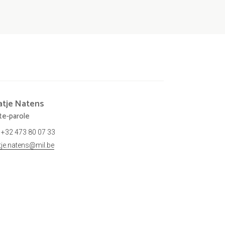
atje
Natens
te-parole
+32 473 80 07 33
tje.natens@mil.be