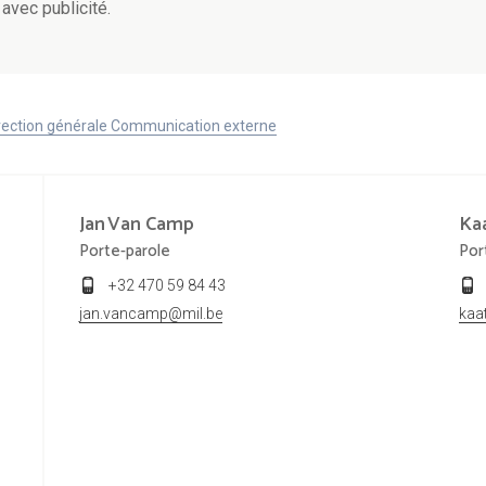
avec publicité.
Direction générale Communication externe
Jan
Van Camp
Ka
Porte-parole
Por
+32 470 59 84 43
jan.vancamp@mil.be
kaa