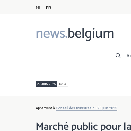
NL
FR
news.
belgium
Main
navigation
R
23 JUIN 2025
14:54
Appartient à
Conseil des ministres du 20 juin 2025
Marché public pour l