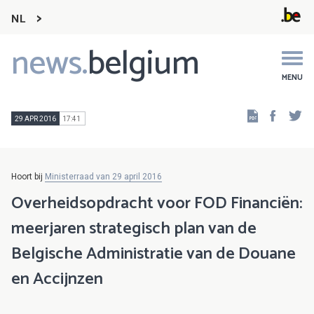
NL
news.
belgium
Main
navigation
MENU
Faceb
Tw
29 APR 2016
17:41
Hoort bij
Ministerraad van 29 april 2016
Overheidsopdracht voor FOD Financiën:
meerjaren strategisch plan van de
Belgische Administratie van de Douane
en Accijnzen