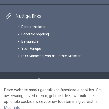
Nuttige links
Eerste minister
Federale regering
Belgium.be
Your Europe
FOD Kanselarij van de Eerste Minister
Footer
Persoonsgegevens
Voorwaarden voor het hergebruik
Deze website maakt gebruik van functionele cookies. Om
uw ervaring te verbeteren, gebruikt deze website ook
Contacteer ons
optionele cookies waarvoor uw toestemming vereist is.
Toegankelijkheid
Meer info
.