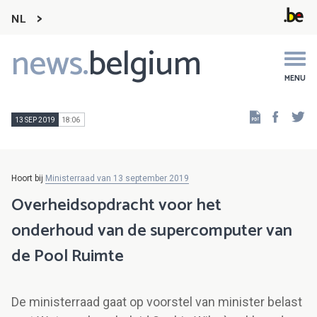
NL
news.
belgium
Main
navigation
MENU
Faceb
Tw
13 SEP 2019
18:06
Hoort bij
Ministerraad van 13 september 2019
Overheidsopdracht voor het
onderhoud van de supercomputer van
de Pool Ruimte
De ministerraad gaat op voorstel van minister belast