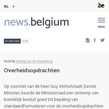
NL
news.
belgium
Main
navigation
MENU
Faceb
Tw
07 FEB 2003
16:00
Hoort bij
Verslag van de vergadering
Overheidsopdrachten
Op voorstel van de heer Guy Verhofstadt, Eerste
Minister, keurde de Ministerraad een ontwerp van
koninklijk besluit goed tot bepaling van
standaardformulieren voor de overheidsopdrachten