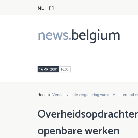
NL
FR
news.
belgium
Main
navigation
16 MRT 2001
16:00
Hoort bij
Verslag van de vergadering van de Ministerraad 
Overheidsopdrachten
openbare werken