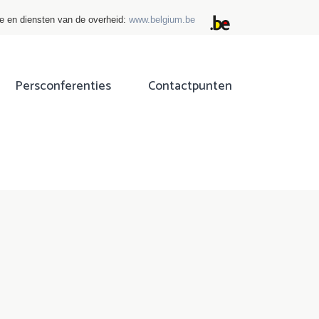
ie en diensten van de overheid:
www.belgium.be
Persconferenties
Contactpunten
ok
tter