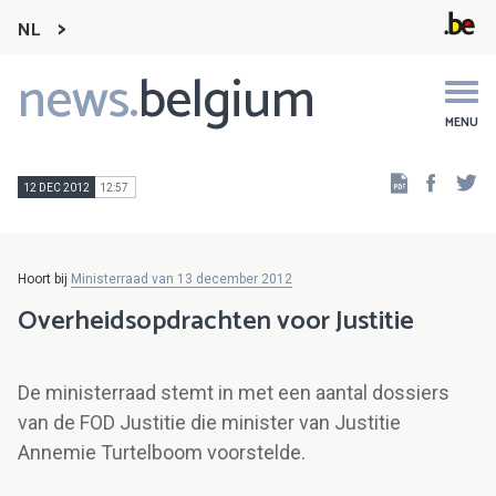
NL
news.
belgium
Main
navigation
MENU
Faceb
Tw
12 DEC 2012
12:57
Hoort bij
Ministerraad van 13 december 2012
Overheidsopdrachten voor Justitie
De ministerraad stemt in met een aantal dossiers
van de FOD Justitie die minister van Justitie
Annemie Turtelboom voorstelde.