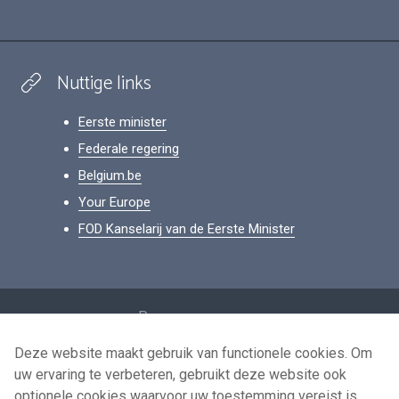
Nuttige links
Eerste minister
Federale regering
Belgium.be
Your Europe
FOD Kanselarij van de Eerste Minister
Footer
Persoonsgegevens
Voorwaarden voor het hergebruik
Deze website maakt gebruik van functionele cookies. Om
uw ervaring te verbeteren, gebruikt deze website ook
Contacteer ons
optionele cookies waarvoor uw toestemming vereist is.