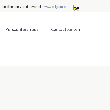
ie en diensten van de overheid:
www.belgium.be
Persconferenties
Contactpunten
ok
tter