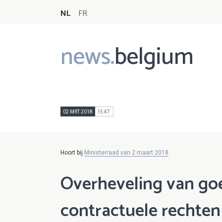
NL
FR
news.
belgium
Main
navigation
02 MRT 2018
15:47
Hoort bij
Ministerraad van 2 maart 2018
Overheveling van goe
contractuele rechten