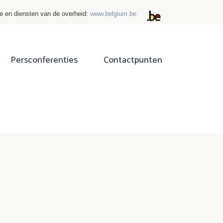
ie en diensten van de overheid:
www.belgium.be
Persconferenties
Contactpunten
ok
tter