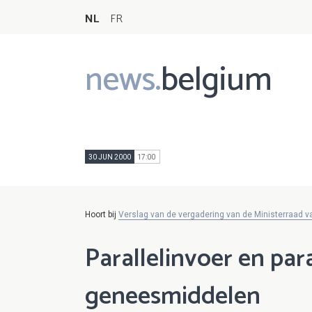
NL
FR
news.
belgium
Main
navigation
30 JUN 2000
17:00
Hoort bij
Verslag van de vergadering van de Ministerraad v
Parallelinvoer en para
geneesmiddelen