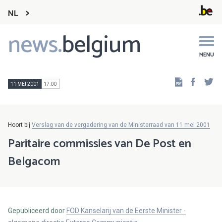
NL
news.
belgium
Main
navigation
MENU
Faceb
Tw
11 MEI 2001
17:00
Hoort bij
Verslag van de vergadering van de Ministerraad van 11 mei 2001
Paritaire commissies van De Post en
Belgacom
Gepubliceerd door
FOD Kanselarij van de Eerste Minister -