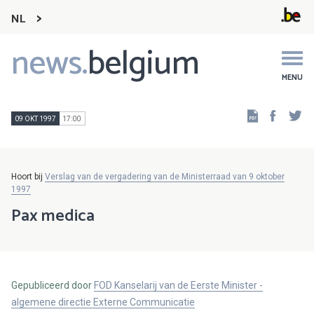
NL
news.
belgium
Main
navigation
MENU
Faceb
Tw
09 OKT 1997
17:00
Hoort bij
Verslag van de vergadering van de Ministerraad van 9 oktober
1997
Pax medica
Gepubliceerd door
FOD Kanselarij van de Eerste Minister -
algemene directie Externe Communicatie