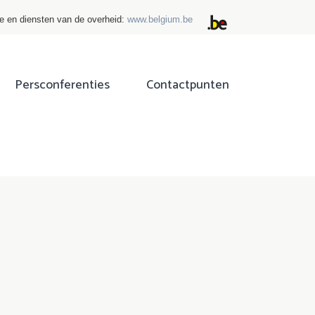
ie en diensten van de overheid:
www.belgium.be
Persconferenties
Contactpunten
ok
tter