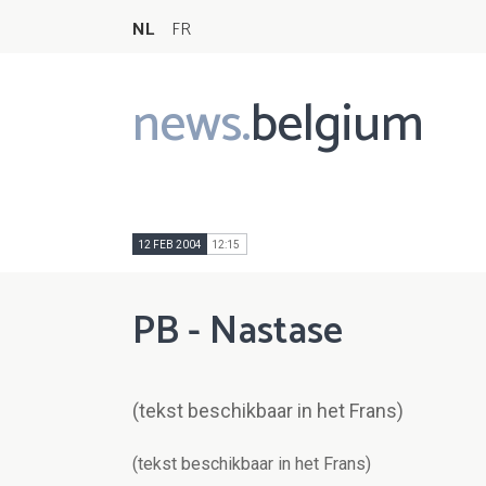
NL
FR
news.
belgium
Main
navigation
12 FEB 2004
12:15
PB - Nastase
(tekst beschikbaar in het Frans)
(tekst beschikbaar in het Frans)